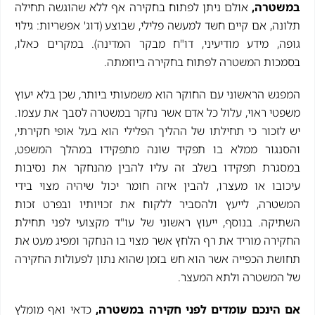
במשטרה,
אולם ניתן לפתוח בחקירה אף ללא שהוגשה תחילה
תלונה, אם קיים חשד למעשה פלילי, שבוצע (דוג' אפשריות: גילוי
גופה, מידע מודיעיני, דו"ח מבקר המדינה). במקרים כאלו,
בסמכות המשטרה לפתוח בחקירה ביוזמתה.
המפגש הראשוני עם החוקר הוא משמעותי ביותר, שכן בלא יעוץ
משפטי ראוי, עלול כל אדם אשר נחקר במשטרה לסבך את עצמו.
יש לזכור כי תחילתו של ההליך הפלילי הוא בעל אופי חקירתי,
והסנגור ממלא בו תפקיד שונה מתפקידו במהלך המשפט,
במסגרת תפקידו בשלב זה עליו להבין מהנחקר את נסיבות
עיכובו או מעצרו, להבין איזה חומר יכול שיהיה מצוי בידי
המשטרה, לייעץ ולהסביר ללקוח את זכויותיו ובפרט זכות
השתיקה. בנוסף, ייעוץ ראשוני של עו"ד מקצועי לפני תחילת
החקירה מוריד את רף הלחץ אשר מצוי בו הנחקר ומפיג מעט את
תחושת הכפייה אשר הוא חש בזמן שהוא נתון לפעולות החקירה
של המשטרה ולתא המעצר.
אם הינכם עומדים לפני חקירה במשטרה,
כדאי ואף מומלץ