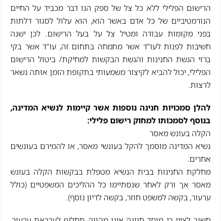
הרישום הפלילי ללא כל צל של ספק הנו דבר מכביד על החיים
הנורמטיביים של כל אדם באשר הוא, הוא עלול לסגור דלתות
בפני מקומות עבודה ומטיל צל על בעל הרישום. לכן ישנה
חשיבות לפנות לעו"ד אשר מתמחה בתחום זה, עו"ד אשר בקי
ברזי הגשת החנינות והגשת הבקשות למחיקת/ ביטול הרישום
הפלילי, יכול להביא לקיצור משמעותי בתקופת הזמן אותה נשאר
לרצות.
להלן סמכויות חנינה נוספות אשר קיימות לנשיא המדינה,
בנוסף לסמכותו למחוק רישום פלילי:
הקלה בעונש מאסר
נשיא המדינה מוסמך להקל בעונשי מאסר, או להמירם בעונשים
אחרים.
מחלקת החנינות בבית הנשיא מטפלת בבקשות הקלה בעונש
מאסר אך ורק לאחר שנסתיימו כל ההליכים המשפטיים (כולל
ערעור, בקשה למשפט חוזר, בקשה לדיון נוסף).
חשוב לציין כי מוסד חנינה אינו מהווה תחליף לערכאת ערעור,