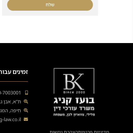
שלח
זמינים עבור
0-7003001
ת"א, אבן גבירול 133 (
חיפה, המגיני
-law.co.il
מדיניות פרטיות
הצהרת נגישות