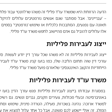
הדעה הרווחת היא שמשרד עו"ד פלילי זה משהו שרלוונטי עבור פלח
– 'עבריינים'. אבל מסתבר שגם אנשים נורמטיבים עלולים להיקל
תאונה עם נפגעים, הסתבכות כלכלית או שימוש 'נורמטיבי' בסמים 
אלו עלולים להוביל גם אדם מהיישוב לחפש משרד עו"ד פלילי.
ייצוג לעבירות פליליות
ייצוג לעבירות פליליות זה לא משהו שכל עורך דין יודע לעשות. 
עורכי דין שזה תחום הליבה שלו, כמו בועז קניג משרד עו"ד לעבי
הייחודיות והקצב האינטנסיבי שלאורם פועל משרד עו"ד פלילי.
משרד עו"ד לעבירות פליליות
במסגרת עבודתו בייצוג לעבירות פליליות פגש עורך הדין בועז 
באוניברסיטה ובעלי מכולות, צעירים וזקנים, גברים ונשים. גם ר
למשרד ארוכה: נהיגה בשכרות, מעילה, הטרדה מינית, שימוש וסחר 
המזלג. זה אולי יישמע לכם משונה, אבל כל אחד עלול למצוא את ע