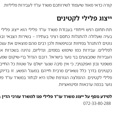
קורה כדאי מאוד שיעמוד לשירותכם משרד עו"ד לעבירות פליליות.
ייצוג פלילי לקטינים
תת-תחום רגיש וייחודי בעבודת משרד עו"ד פלילי הוא ייצוג פלילי
בעיה שעלולה להתגלות כחסם רציני בעתידו – בשירות הצבאי ו
נוטים להתנהל בפזיזות ובטיפשות ולכן רבים מהם מוצאים את עצ
לפלילים. עבירות כמו שימוש בסמים, ונדליזם, נהיגה בשכרות א
העבירות שמבצעים בני נוער בישראל. רובם הגדול ברי-שיקום שמע
משפטי נכון ואפקטיבי, כי אין סיבה שנער ישלם על שטות כל החיי
כקטינים בדרך כלל נשארים מרבית חייהם במעגל הפשע. זו בדיוק
פלילי לקטינים. ההמלצה הגורפת שלנו היא לבחור במשרד עו"ד פלילי
נוער בכמה ערכאות וסיטואציות.
למידע נוסף על ייצוג משרד עו"ד פלילי פנו למשרד עורכי הדין בו
072-33-80-288