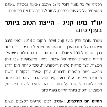
הפלילי על כל גווניו ויוכל לייצג אתכם נאמנה ובמידה שאתם
מואשמים על לא עוול בכפכם, לעזור לכם להוכיח את חפותכם.
עו"ד בועז קניג – הייצוג הטוב ביותר
בענף כיום
משרד עורכי הדין בועז קניג ושות' הוקם ב-2013 ומאז מיצב
עצמו כמצליח והמוערך בתחומו, מה שבא לידי ביטוי בין היתר
בכך שנכנס ל-Dun's 100 – דירוג החברות המובילות בישראל.
הודות לתמהיל הנדיר של איכות, ניסיון ומקצועיות שבו ניחן
המשרד, לצד סודיות מלאה ודיסקרטיות, שכר טרחה הוגן וידוע
מראש, רשת מומחים חיצונית, עניין אמיתי בלקוחות ורשת
מומחים חיצונית, עו"ד בועז קניג הוא הבחירה הטובה ביותר
שביכולתכם לעשות על מנת לוודא שתזכו לייצוג האיכותי,
המקצועי והטוב ביותר הקיים בענף כיום.
החיים הם מורכבים,
ואנשים רבים נקלעים למצבים קשים