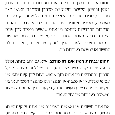
תחום עבירות המין, הכולל פגיעות חמורות בבנות ובני אדם,
בגופן ובנפשן ופלישה וחילול של מרחבן ומרחבם האישי, לצד
מקרים סבוכים ומורכבים הכוללים גוונים של אפור. רק היכרות
מעמיקה, מקיפה ויסודית עם התחום לפרטי פרטים והבנת
הדקויות המבדילות לדוגמה בין אונס שנעשה בכפייה לבין אונס
המוגדר ככזה מאחר שמדובר ביחסי מין בהסכמה שהושגו
במרמה, תאפשר לעורך הדין לספק ייצוג איכותי, נאות והולם
לחשוד או לנאשם בעבירות מין.
תחום עבירות המין אינו רק מורכב,
אלא גם רחב ביותר, וכולל
פגיעה פיזית קשה מצד אחד והטרדות מילוליות מצד שני. על
הדמיון וההבדלים בין אינוס תוך שימוש בכוח לבין קיום יחסי מין
עם מי שגילה\או או מצבה\או הנפשי אינו מאפשר הסכמה, או בין
תקיפה מינית לביצוע מעשה מגונה, רק עורך דין המתמחה בייצוג
נאשמים בעבירות מין יכול לעמוד.
אם אתם חשודים או נאשמים בעבירות מין, אתם זקוקים לייצוג
משפטי מצד עורך דין המתמחה בתחום, בקיא ברזי המשפט